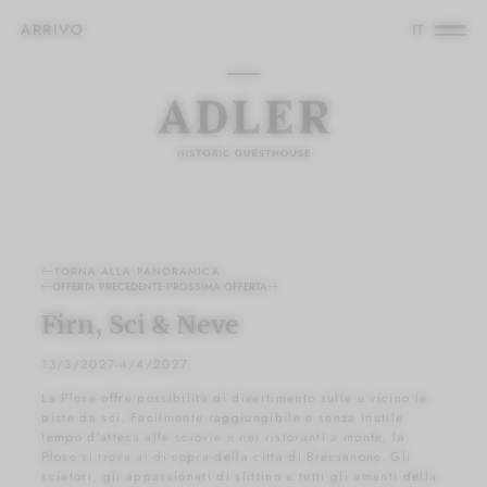
ARRIVO
IT
ARRIVO
IT
Deutsch
English
Deutsch
English
TORNA ALLA PANORAMICA
OFFERTA PRECEDENTE
•
PROSSIMA OFFERTA
Firn, Sci & Neve
13/3/2027-4/4/2027
La Plose offre possibilità di divertimento sulle e vicino le
piste da sci. Facilmente raggiungibile e senza inutile
tempo d’attesa alle sciovie e nei ristoranti a monte, la
Plose si trova al di sopra della città di Bressanone. Gli
sciatori, gli appassionati di slittino e tutti gli amanti della