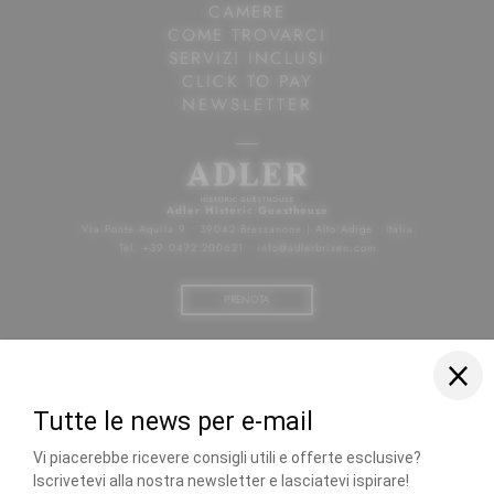
GLI EVENTI PIÙ BELLI
BELLE
BELLE
CAMERE
COME TROVARCI
SERVIZI INCLUSI
CLICK TO PAY
NEWSLETTER
Adler Historic Guesthouse
Via Ponte Aquila 9
•
39042 Bressanone | Alto Adige
•
Italia
Tel. +39 0472 200621
•
info@
adlerbrixen.
com
PRENOTA
Facebook
Instagram
Galleria d’immagini
Posizioni aperte
Buoni
Hotel Bressanone centro
•
Hotel spa Bressanone
•
Hotel Bressanone con piscina
•
Ristoranti gourmet Alto Adige
•
Vacanze Bressanone
•
Hotel di charme Alto Adige
•
Hotel con ricarica per auto elettrica
•
Mercatini di Natale Bressanone